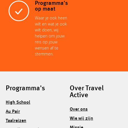
Programma's
op maat
Waar je ook heen
wilt en wat je ook
wilt doen, wij
helpen om jouw
reis op jouw
wensen af te
stemmen.
Programma's
Over Travel
Active
High School
Over ons
Au Pair
Wie wij zijn
Taalreizen
Missie