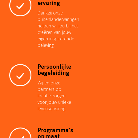
i
A
r
d
o
ervaring
Dankzij onze
n
p
e
I
buitenlandervaringen
o
helpen wij jou bij het
creëren van jouw
k
p
s
n
eigen inspirerende
k
beleving.
t
Persoonlijke
begeleiding
Wij en onze
partners op
locatie zorgen
voor jouw unieke
levenservaring.
Programma's
op maat