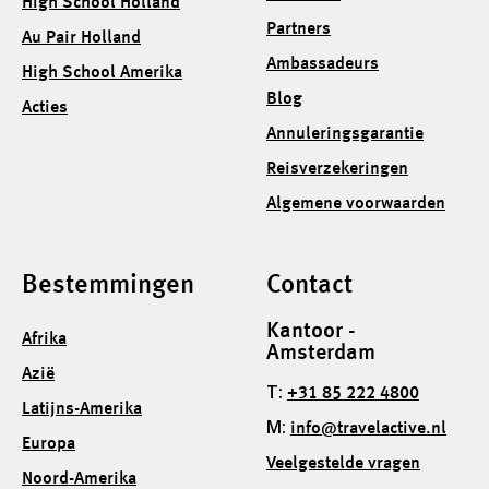
High School Holland
Partners
Au Pair Holland
Ambassadeurs
High School Amerika
Blog
Acties
Annuleringsgarantie
Reisverzekeringen
Algemene voorwaarden
Bestemmingen
Contact
Kantoor -
Afrika
Amsterdam
Azië
T:
+31 85 222 4800
Latijns-Amerika
M:
info@travelactive.nl
Europa
Veelgestelde vragen
Noord-Amerika