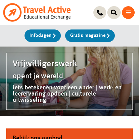
Ga
naar
de
inhoud
Infodagen
Gratis magazine
Vrijwilligerswerk
opent je wereld
iets betekenen voor een ander | werk- en
leerervaring opdoen | culturele
uitwisseling
Bekijk ons aanbod