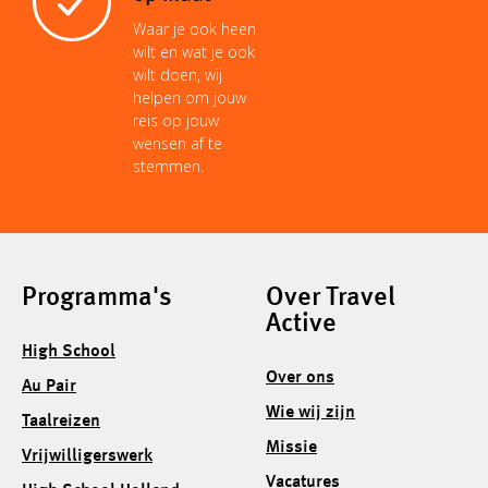
Waar je ook heen
wilt en wat je ook
wilt doen, wij
helpen om jouw
reis op jouw
wensen af te
stemmen.
Programma's
Over Travel
Active
High School
Over ons
Au Pair
Wie wij zijn
Taalreizen
Missie
Vrijwilligerswerk
Vacatures