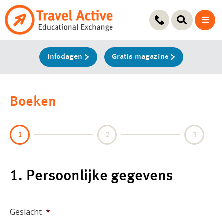
Ga
naar
de
inhoud
Infodagen
Gratis magazine
Boeken
1
2
3
1. Persoonlijke gegevens
Geslacht
*