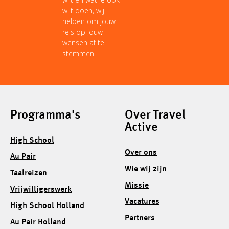
wilt doen, wij
helpen om jouw
reis op jouw
wensen af te
stemmen.
Programma's
Over Travel
Active
High School
Over ons
Au Pair
Wie wij zijn
Taalreizen
Missie
Vrijwilligerswerk
Vacatures
High School Holland
Partners
Au Pair Holland