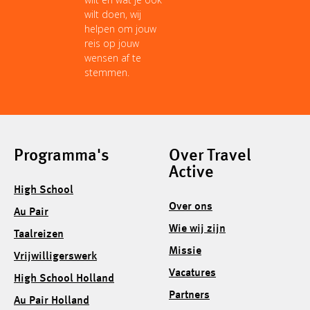
wilt doen, wij
helpen om jouw
reis op jouw
wensen af te
stemmen.
Programma's
Over Travel
Active
High School
Over ons
Au Pair
Wie wij zijn
Taalreizen
Missie
Vrijwilligerswerk
Vacatures
High School Holland
Partners
Au Pair Holland