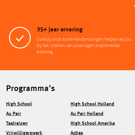
35+ jaar ervaring
Dankzij onze buitenlandervaringen helpen wij jou
bij het creëren van jouw eigen inspirerende
beleving.
Programma's
High School
High School Holland
Au Pair
Au Pair Holland
Taalreizen
High School Amerika
Vrijwilligerswerk
Acties