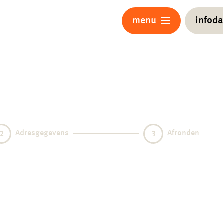
menu
infod
Adresgegevens
Afronden
2
3