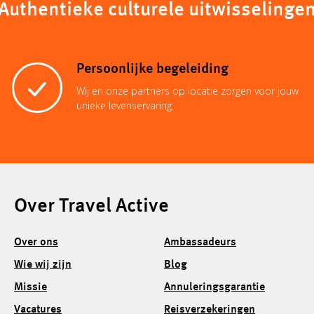
Authentieke culturele uitwisselinge
Persoonlijke begeleiding
Wij en onze partners op locatie zorgen voor jouw
unieke levenservaring.
Over Travel Active
Over ons
Ambassadeurs
Wie wij zijn
Blog
Missie
Annuleringsgarantie
Vacatures
Reisverzekeringen