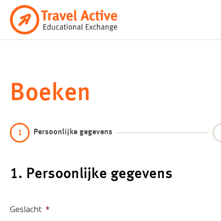
Ga
naar
de
inhoud
Boeken
Persoonlijke gegevens
1
1. Persoonlijke gegevens
Geslacht
*