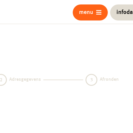
menu
infod
Adresgegevens
Afronden
2
3