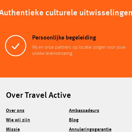
Authentieke culturele uitwisselinge
Persoonlijke begeleiding
Wij en onze partners op locatie zorgen voor jouw
unieke levenservaring.
Over Travel Active
Over ons
Ambassadeurs
Wie wij zijn
Blog
Missie
Annuleringsgarantie