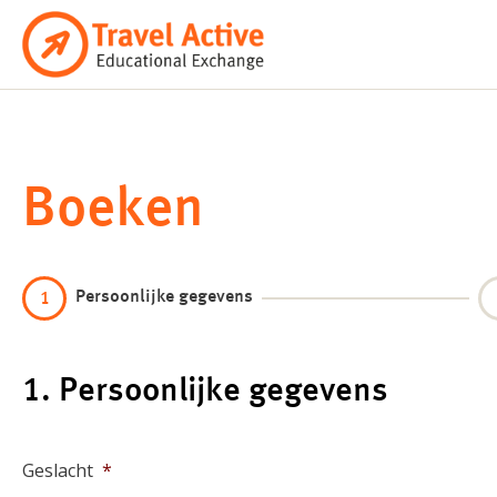
Ga
naar
de
inhoud
Boeken
Persoonlijke gegevens
1
1. Persoonlijke gegevens
Geslacht
*