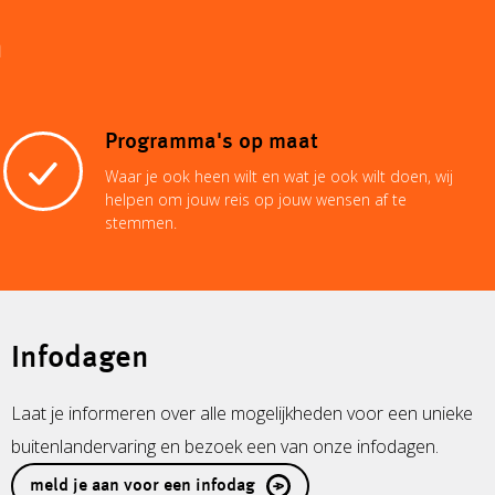
n
Programma's op maat
Waar je ook heen wilt en wat je ook wilt doen, wij
helpen om jouw reis op jouw wensen af te
stemmen.
Infodagen
Laat je informeren over alle mogelijkheden voor een unieke
buitenlandervaring en bezoek een van onze infodagen.
meld je aan voor een infodag