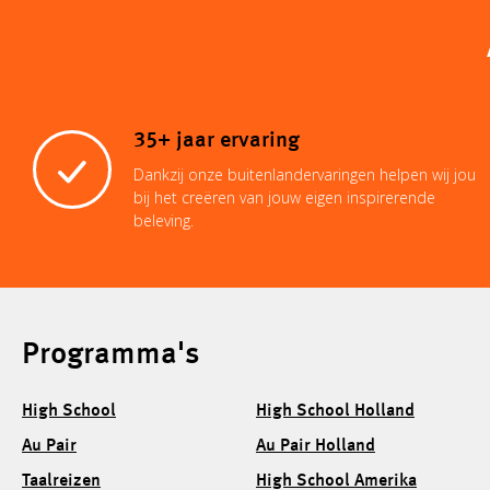
35+ jaar ervaring
Dankzij onze buitenlandervaringen helpen wij jou
bij het creëren van jouw eigen inspirerende
beleving.
Programma's
High School
High School Holland
Au Pair
Au Pair Holland
Taalreizen
High School Amerika