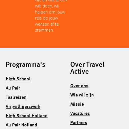
wilt doen, wij
helpen om jouw
reis op jouw
wensen af te
stemmen.
Programma's
Over Travel
Active
High School
Over ons
Au Pair
Wie wij zijn
Taalreizen
Missie
Vrijwilligerswerk
Vacatures
High School Holland
Partners
Au Pair Holland