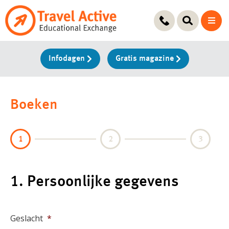
Ga
naar
de
inhoud
Infodagen
Gratis magazine
Boeken
1
2
3
1. Persoonlijke gegevens
Geslacht
*