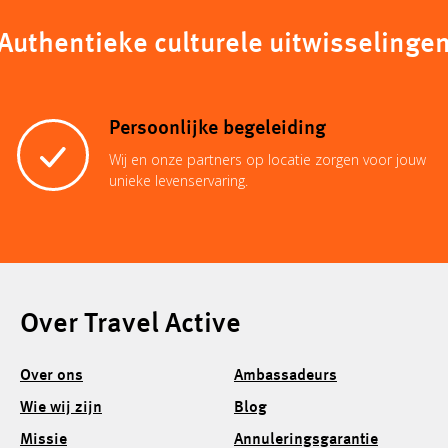
Authentieke culturele uitwisselinge
Persoonlijke begeleiding
Wij en onze partners op locatie zorgen voor jouw
unieke levenservaring.
Over Travel Active
Over ons
Ambassadeurs
Wie wij zijn
Blog
Missie
Annuleringsgarantie