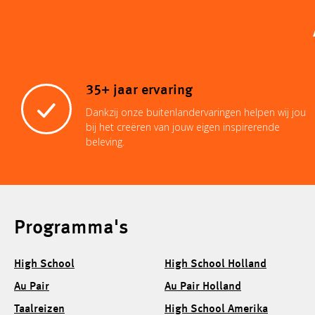
35+ jaar ervaring
Dankzij onze buitenlandervaringen helpen wij jou
bij het creëren van jouw eigen inspirerende
beleving.
Programma's
High School
High School Holland
Au Pair
Au Pair Holland
Taalreizen
High School Amerika