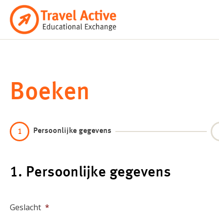
Ga
naar
de
inhoud
Boeken
Persoonlijke gegevens
1
1. Persoonlijke gegevens
Geslacht
*