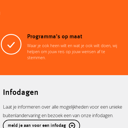
n
Programma's op maat
Waar je ook heen wilt en wat je ook wilt doen, wij
helpen om jouw reis op jouw wensen af te
stemmen.
Infodagen
Laat je informeren over alle mogelijkheden voor een unieke
buitenlandervaring en bezoek een van onze infodagen.
meld je aan voor een infodag