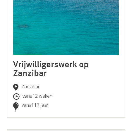
Vrijwilligerswerk op
Zanzibar
Zanzibar
vanaf 2 weken
vanaf 17 jaar