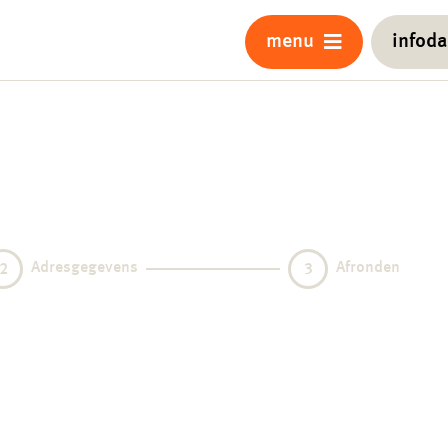
menu
infod
Adresgegevens
Afronden
2
3