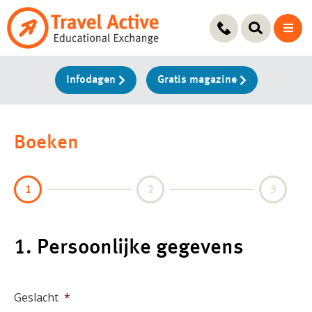
Ga
naar
de
inhoud
Infodagen
Gratis magazine
Boeken
1
2
3
1. Persoonlijke gegevens
Geslacht
*