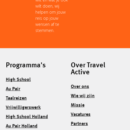
wilt doen, wij
helpen om jouw
reis op jouw
wensen af te
stemmen.
Programma's
Over Travel
Active
High School
Over ons
Au Pair
Wie wij zijn
Taalreizen
Missie
Vrijwilligerswerk
Vacatures
High School Holland
Partners
Au Pair Holland