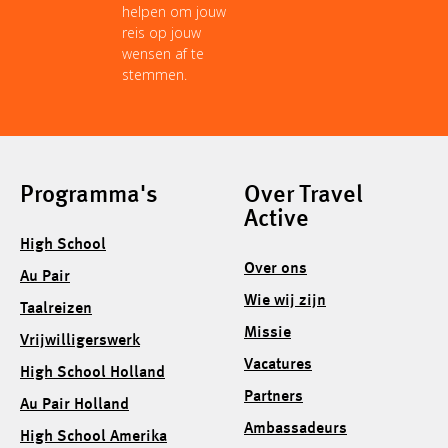
helpen om jouw
reis op jouw
wensen af te
stemmen.
Programma's
Over Travel
Active
High School
Over ons
Au Pair
Wie wij zijn
Taalreizen
Missie
Vrijwilligerswerk
Vacatures
High School Holland
Partners
Au Pair Holland
Ambassadeurs
High School Amerika