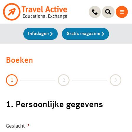
Ga
naar
de
inhoud
Infodagen
Gratis magazine
Boeken
1
2
3
1. Persoonlijke gegevens
Geslacht
*