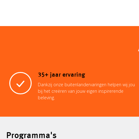
35+ jaar ervaring
Dankzij onze buitenlandervaringen helpen wij jou
bij het creëren van jouw eigen inspirerende
beleving.
Programma's