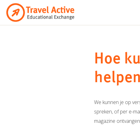
Ga
naar
de
inhoud
Hoe ku
helpe
We kunnen je op vers
spreken, of per e-ma
magazine ontvangen. W