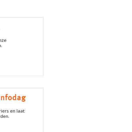
k
nze
n.
infodag
iers en laat
rden.