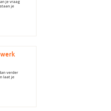
dan je vraag
 staan je
rswerk
 dan verder
 laat je