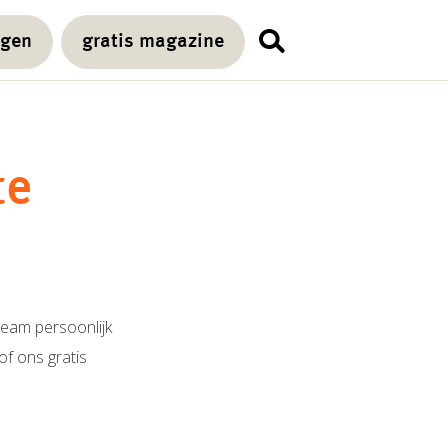
agen
gratis magazine
te
team persoonlijk
of ons gratis