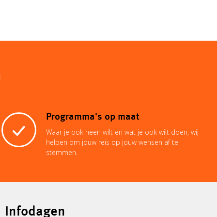
n
Programma's op maat
Waar je ook heen wilt en wat je ook wilt doen, wij
helpen om jouw reis op jouw wensen af te
stemmen.
Infodagen