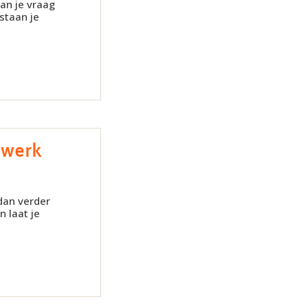
dan je vraag
 staan je
rswerk
 dan verder
 laat je