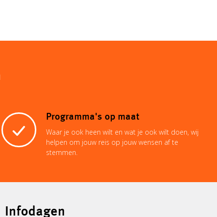
n
Programma's op maat
Waar je ook heen wilt en wat je ook wilt doen, wij
helpen om jouw reis op jouw wensen af te
stemmen.
Infodagen