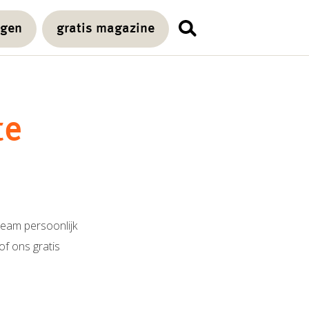
agen
gratis magazine
te
team persoonlijk
of ons gratis