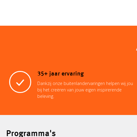
35+ jaar ervaring
Dankzij onze buitenlandervaringen helpen wij jou
bij het creëren van jouw eigen inspirerende
beleving.
Programma's