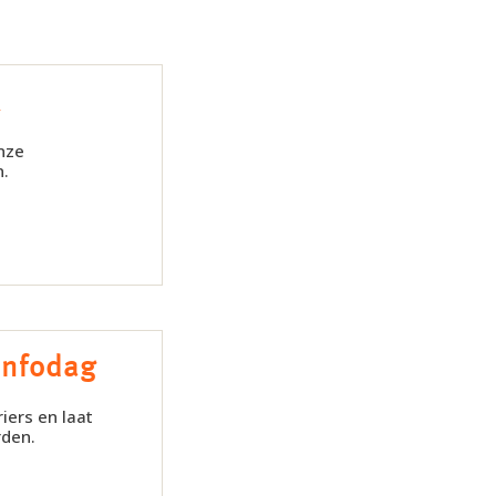
k
nze
n.
infodag
iers en laat
rden.