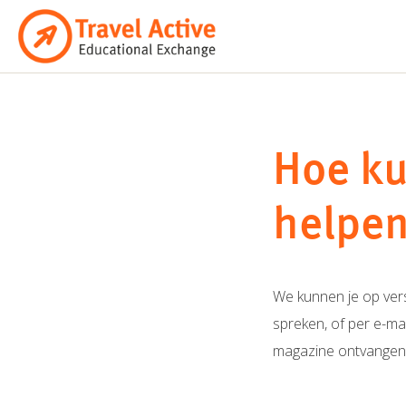
Ga
naar
de
inhoud
Hoe ku
helpe
We kunnen je op vers
spreken, of per e-ma
magazine ontvangen. W