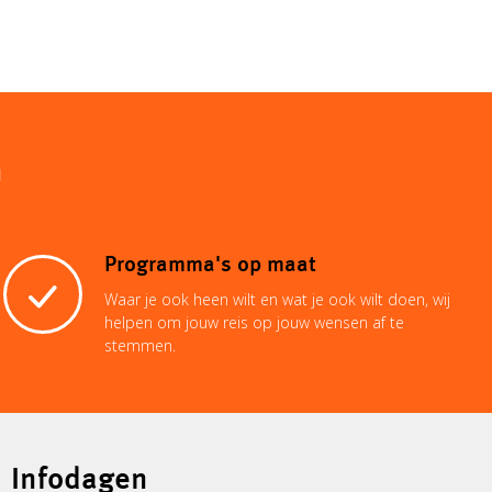
n
Programma's op maat
Waar je ook heen wilt en wat je ook wilt doen, wij
helpen om jouw reis op jouw wensen af te
stemmen.
Infodagen