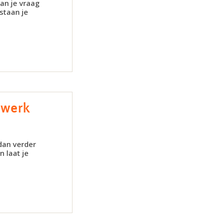
dan je vraag
 staan je
rswerk
 dan verder
 laat je