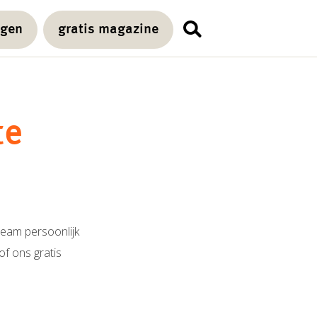
agen
gratis magazine
te
team persoonlijk
of ons gratis