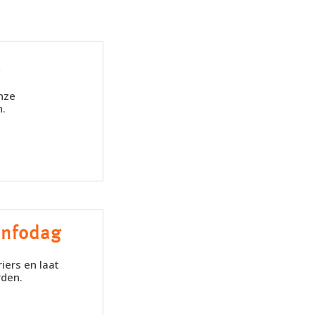
k
nze
n.
infodag
iers en laat
rden.