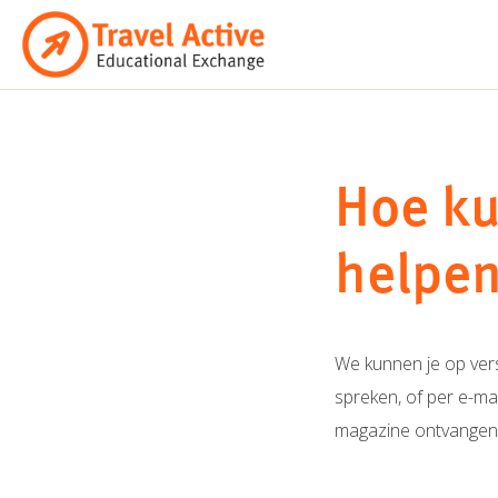
Ga
naar
de
inhoud
Hoe ku
helpe
We kunnen je op vers
spreken, of per e-ma
magazine ontvangen. W