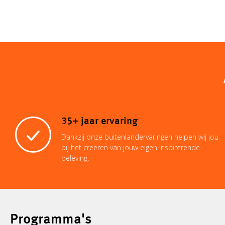
35+ jaar ervaring
Dankzij onze buitenlandervaringen helpen wij jou
bij het creëren van jouw eigen inspirerende
beleving.
Programma's