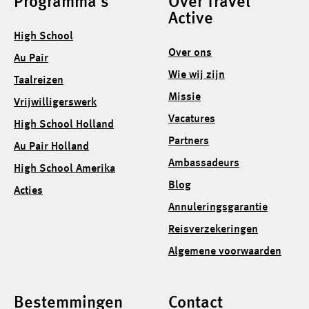
Programma's
Over Travel
Active
High School
Over ons
Au Pair
Wie wij zijn
Taalreizen
Missie
Vrijwilligerswerk
Vacatures
High School Holland
Partners
Au Pair Holland
Ambassadeurs
High School Amerika
Blog
Acties
Annuleringsgarantie
Reisverzekeringen
Algemene voorwaarden
Bestemmingen
Contact