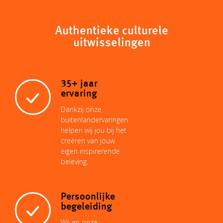
p
a
a
n
n
c
y
t
i
t
k
Authentieke culturele
e
uitwisselingen
L
s
l
e
e
b
35+ jaar
i
A
r
d
o
ervaring
Dankzij onze
n
p
e
I
buitenlandervaringen
o
helpen wij jou bij het
creëren van jouw
k
p
s
n
eigen inspirerende
k
beleving.
t
Persoonlijke
begeleiding
Wij en onze