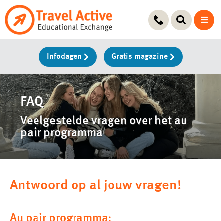
Ga
naar
de
inhoud
Infodagen
Gratis magazine
FAQ
Veelgestelde vragen over het au
pair programma
Antwoord op al jouw vragen!
Au pair programma: