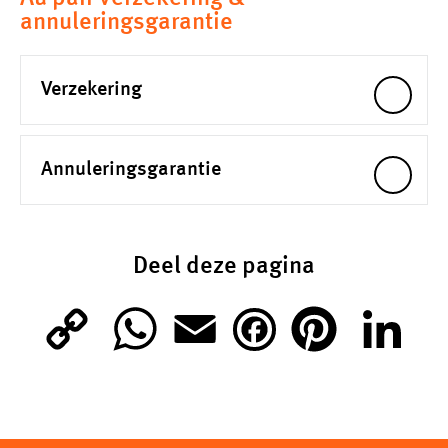
annuleringsgarantie
Verzekering
Annuleringsgarantie
Deel deze pagina
C
W
E
P
L
F
o
h
m
i
i
a