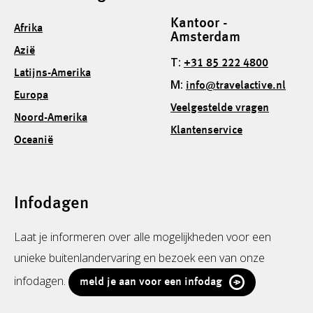
Kantoor -
Afrika
Amsterdam
Azië
T:
+31 85 222 4800
Latijns-Amerika
M:
info@travelactive.nl
Europa
Veelgestelde vragen
Noord-Amerika
Klantenservice
Oceanië
Infodagen
Laat je informeren over alle mogelijkheden voor een
unieke buitenlandervaring en bezoek een van onze
infodagen.
meld je aan voor een infodag