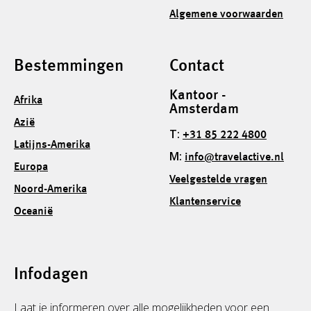
Algemene voorwaarden
Bestemmingen
Contact
Kantoor -
Afrika
Amsterdam
Azië
T:
+31 85 222 4800
Latijns-Amerika
M:
info@travelactive.nl
Europa
Veelgestelde vragen
Noord-Amerika
Klantenservice
Oceanië
Infodagen
Laat je informeren over alle mogelijkheden voor een