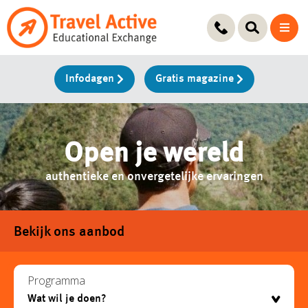
Ga
naar
de
inhoud
Infodagen
Gratis magazine
Open je wereld
authentieke en onvergetelijke ervaringen
Bekijk ons aanbod
Programma
testje