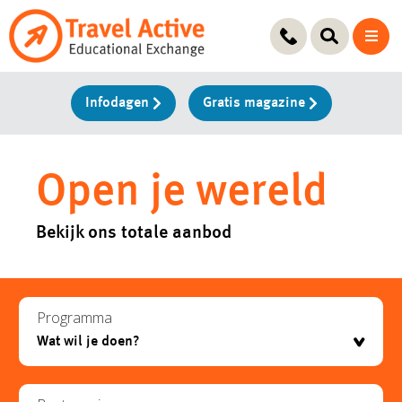
Ga
naar
de
inhoud
Infodagen
Gratis magazine
Open je wereld
Bekijk ons totale aanbod
Programma
testje