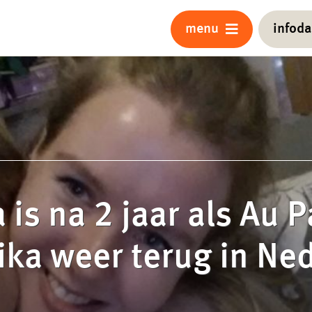
menu
infod
 is na 2 jaar als Au P
ka weer terug in Ne