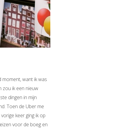
md moment, want ik was
n zou ik een nieuw
ste dingen in mijn
eemd. Toen de Uber me
orige keer ging ik op
reizen voor de boeg en