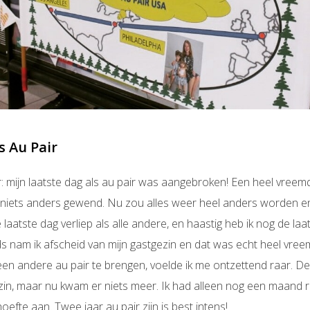
s Au Pair
r: mijn laatste dag als au pair was aangebroken! Een heel vree
 niets anders gewend. Nu zou alles weer heel anders worden e
aatste dag verliep als alle andere, en haastig heb ik nog de laat
ds nam ik afscheid van mijn gastgezin en dat was echt heel vr
 andere au pair te brengen, voelde ik me ontzettend raar. De v
in, maar nu kwam er niets meer. Ik had alleen nog een maand 
efte aan. Twee jaar au pair zijn is best intens!