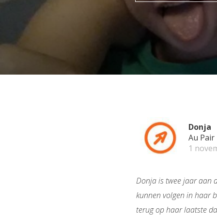
Donja
Au Pair
1 nove
Donja is twee jaar aan 
kunnen volgen in haar bl
terug op haar laatste d