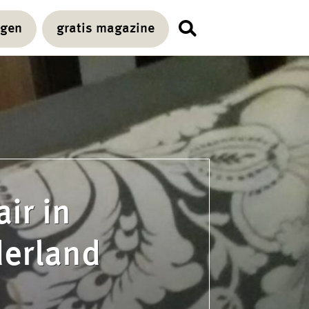
agen
gratis magazine
air in
derland