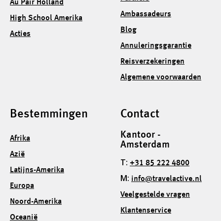
Au Pair Holland
Ambassadeurs
High School Amerika
Blog
Acties
Annuleringsgarantie
Reisverzekeringen
Algemene voorwaarden
Bestemmingen
Contact
Kantoor -
Afrika
Amsterdam
Azië
T:
+31 85 222 4800
Latijns-Amerika
M:
info@travelactive.nl
Europa
Veelgestelde vragen
Noord-Amerika
Klantenservice
Oceanië