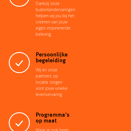
n
p
e
I
o
Dankzij onze
buitenlandervaringen
helpen wij jou bij het
k
p
s
n
k
creëren van jouw
eigen inspirerende
beleving.
t
Persoonlijke
begeleiding
Wij en onze
partners op
locatie zorgen
voor jouw unieke
levenservaring.
Programma's
op maat
Waar je ook heen