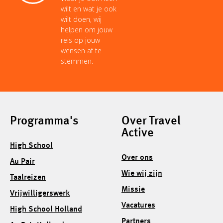
wilt en wat je ook
wilt doen, wij
helpen om jouw
reis op jouw
wensen af te
stemmen.
Programma's
Over Travel
Active
High School
Over ons
Au Pair
Wie wij zijn
Taalreizen
Missie
Vrijwilligerswerk
Vacatures
High School Holland
Partners