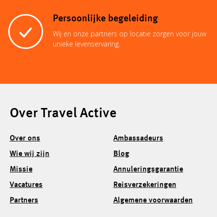
L
s
l
e
e
b
Persoonlijke begeleiding
i
A
r
d
o
Wij en onze partners op locatie zorgen voor jouw
unieke levenservaring.
n
p
e
I
o
k
p
s
n
k
Over Travel Active
t
Over ons
Ambassadeurs
Wie wij zijn
Blog
Missie
Annuleringsgarantie
Vacatures
Reisverzekeringen
Partners
Algemene voorwaarden