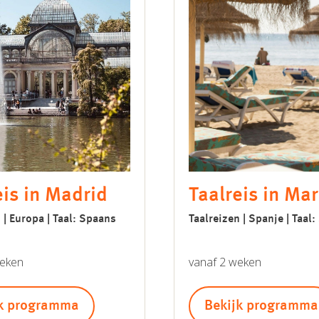
eis in Madrid
Taalreis in Mar
 | Europa | Taal: Spaans
Taalreizen | Spanje | Taal
weken
vanaf 2 weken
jk programma
Bekijk programma