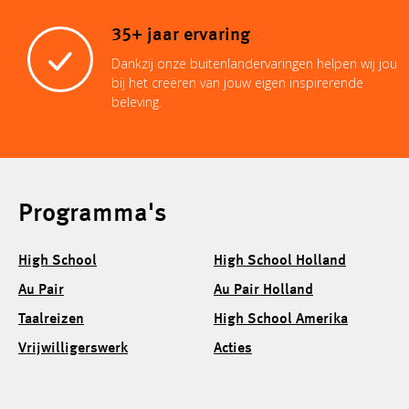
35+ jaar ervaring
Dankzij onze buitenlandervaringen helpen wij jou
bij het creëren van jouw eigen inspirerende
beleving.
Programma's
High School
High School Holland
Au Pair
Au Pair Holland
Taalreizen
High School Amerika
Vrijwilligerswerk
Acties