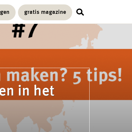
agen
gratis magazine
en in het