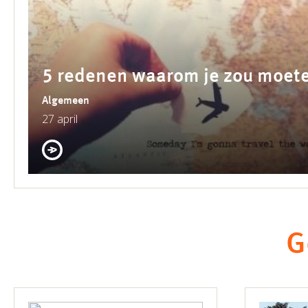
5 redenen waarom je zou moete
Algemeen
27 april
G