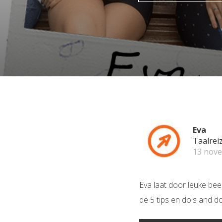
Eva
Taalrei
13 nov
Eva laat door leuke bee
de 5 tips en do's and do