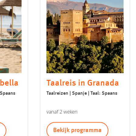
bella
Taalreis in Granada
: Spaans
Taalreizen | Spanje | Taal: Spaans
vanaf 2 weken
Bekijk programma