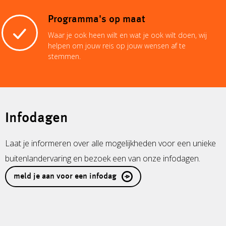
Programma's op maat
Waar je ook heen wilt en wat je ook wilt doen, wij
helpen om jouw reis op jouw wensen af te
stemmen.
Infodagen
Laat je informeren over alle mogelijkheden voor een unieke
buitenlandervaring en bezoek een van onze infodagen.
meld je aan voor een infodag