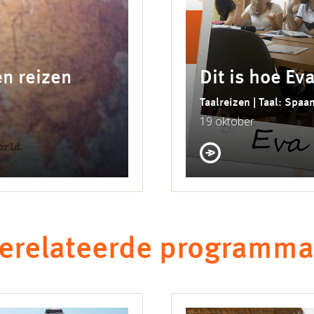
n reizen
Dit is hoe Ev
Taalreizen | Taal: Spaa
19 oktober
erelateerde programma