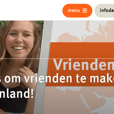
menu
infod
s om vrienden te mak
nland!