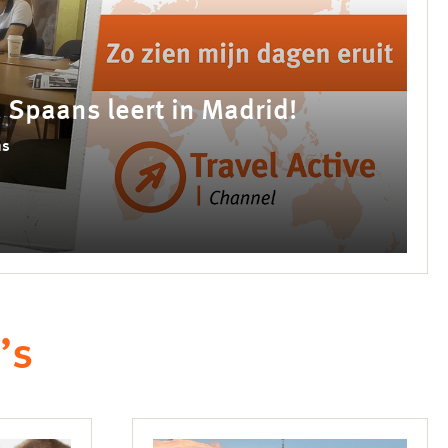
a Spaans leert in Madrid!
ns
’s