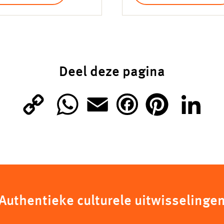
Deel deze pagina
C
W
E
P
L
F
o
h
m
i
i
a
p
a
a
n
n
c
y
t
i
t
k
e
Authentieke culturele uitwisselinge