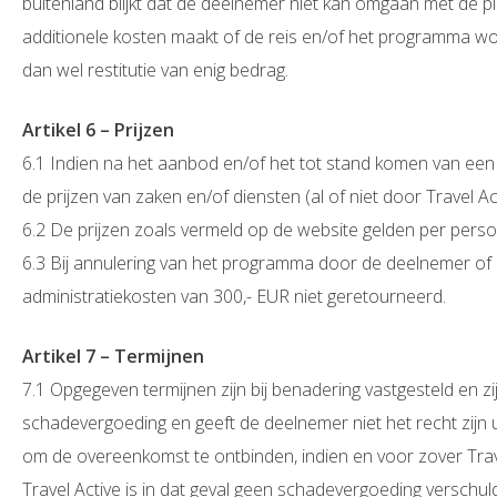
buitenland blijkt dat de deelnemer niet kan omgaan met de 
additionele kosten maakt of de reis en/of het programma word
dan wel restitutie van enig bedrag.
Artikel 6 – Prijzen
6.1 Indien na het aanbod en/of het tot stand komen van een 
de prijzen van zaken en/of diensten (al of niet door Travel A
6.2 De prijzen zoals vermeld op de website gelden per pers
6.3 Bij annulering van het programma door de deelnemer of
administratiekosten van 300,- EUR niet geretourneerd.
Artikel 7 – Termijnen
7.1 Opgegeven termijnen zijn bij benadering vastgesteld en zij
schadevergoeding en geeft de deelnemer niet het recht zijn 
om de overeenkomst te ontbinden, indien en voor zover Trave
Travel Active is in dat geval geen schadevergoeding verschuld