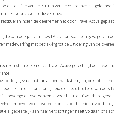
p de ten tijde van het sluiten van de overeenkomst geldende (
rmijnen voor zover nodig verlengd.
restitueren indien de deelnemer niet door Travel Active geplaa
g die aan de zijde van Travel Active ontstaat ten gevolge van d
gen medewerking met betrekking tot de uitvoering van de overe
ereenkomst na te komen, is Travel Active gerechtigd de uitvoer
rente.
, oorlogsgevaar, natuurrampen, werkstakingen, prik- of stiptheid
smede elke andere omstandigheid die niet uitsluitend van de wil va
ctive bevoegd de overeenkomst voor het niet uitvoerbare gedeelte
eelnemer bevoegd de overeenkomst voor het niet uitvoerbare ged
tie al gedeeltelijk aan haar verplichtingen heeft voldaan of slecht