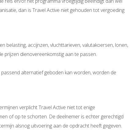
 reis en/of het programma vroegtijdig beëindigt dan wel
nisatie, dan is Travel Active niet gehouden tot vergoeding
elasting, accijnzen, vluchttarieven, valutakoersen, lonen,
d de prijzen dienovereenkomstig aan te passen.
en passend alternatief geboden kan worden, worden de
rmijnen verplicht Travel Active niet tot enige
omen of op te schorten. De deelnemer is echter gerechtigd
termijn alsnog uitvoering aan de opdracht heeft gegeven.