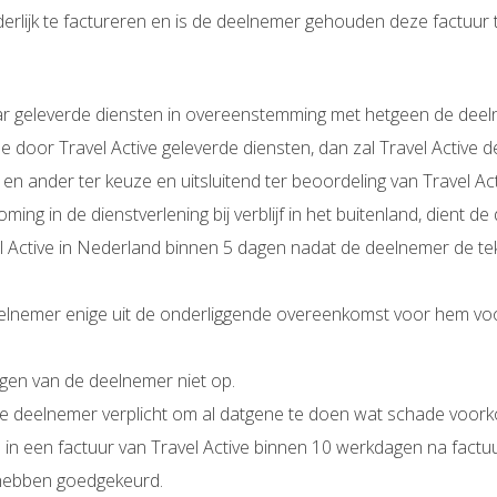
derlijk te factureren en is de deelnemer gehouden deze factuur 
 haar geleverde diensten in overeenstemming met hetgeen de dee
 door Travel Active geleverde diensten, dan zal Travel Activ
 en ander ter keuze en uitsluitend ter beoordeling van Travel Act
ng in de dienstverlening bij verblijf in het buitenland, dient de 
l Active in Nederland binnen 5 dagen nadat de deelnemer de t
elnemer enige uit de onderliggende overeenkomst voor hem voortv
ngen van de deelnemer niet op.
 de deelnemer verplicht om al datgene te doen wat schade voork
 een factuur van Travel Active binnen 10 werkdagen na factuurd
 hebben goedgekeurd.