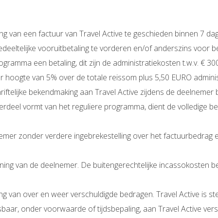
ing van een factuur van Travel Active te geschieden binnen 7 dag
 gedeeltelijke vooruitbetaling te vorderen en/of anderszins voor be
rogramma een betaling, dit zijn de administratiekosten t.w.v. € 
hoogte van 5% over de totale reissom plus 5,50 EURO administ
ftelijke bekendmaking aan Travel Active zijdens de deelnemer b
erdeel vormt van het reguliere programma, dient de volledige b
lnemer zonder verdere ingebrekestelling over het factuurbedrag
kening van de deelnemer. De buitengerechtelijke incassokosten
g van over en weer verschuldigde bedragen. Travel Active is s
baar, onder voorwaarde of tijdsbepaling, aan Travel Active versc