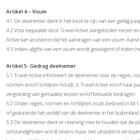
Artikel 4 – Visum
4.1 De deelnemer dient in het bezit te zijn van een geldig pas
4.2 Voor bepaalde door Travel Active aangeboden reizen en 
Active kan assisteren bij het aanvragen van een visum. Aanvr
4.3 Indien afgifte van een visum wordt geweigerd of indien h
Artikel 5- Gedrag deelnemer
5.1 Travel Active informeert de deelnemer over de regels, n
normen en/of richtlijnen houdt, is Travel Active en/of haar
vergoeding van gemaakte kosten en/of betaalde bedragen.
5.2 Onder regels, normen en richtlijnen zoals bedoeld in lid 1
of gedurende het verblijf van de deelnemer in het buitenland m
5.3 De deelnemer dient er rekening mee te houden dat de pl
omstandigheden wordt tevens maar niet uitsluitend verstaan 