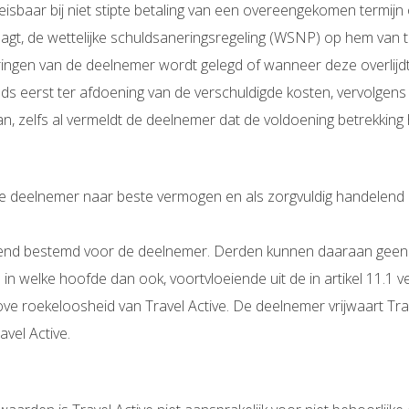
peisbaar bij niet stipte betaling van een overeengekomen termij
raagt, de wettelijke schuldsaneringsregeling (WSNP) op hem van t
ingen van de deelnemer wordt gelegd of wanneer deze overlijdt
 eerst ter afdoening van de verschuldigde kosten, vervolgens t
, zelfs al vermeldt de deelnemer dat de voldoening betrekking h
n de deelnemer naar beste vermogen en als zorgvuldig handelend
luitend bestemd voor de deelnemer. Derden kunnen daaraan geen 
in welke hoofde dan ook, voortvloeiende uit de in artikel 11.1 v
rove roekeloosheid van Travel Active. De deelnemer vrijwaart Tra
vel Active.