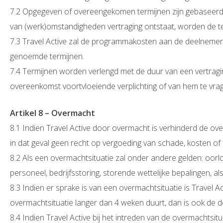
7.2 Opgegeven of overeengekomen termijnen zijn gebaseerd o
van (werk)omstandigheden vertraging ontstaat, worden de te
7.3 Travel Active zal de programmakosten aan de deelnemer 
genoemde termijnen.
7.4 Termijnen worden verlengd met de duur van een vertragin
overeenkomst voortvloeiende verplichting of van hem te vra
Artikel 8 – Overmacht
8.1 Indien Travel Active door overmacht is verhinderd de ov
in dat geval geen recht op vergoeding van schade, kosten of 
8.2 Als een overmachtsituatie zal onder andere gelden: oorlog
personeel, bedrijfsstoring, storende wettelijke bepalingen, al
8.3 Indien er sprake is van een overmachtsituatie is Travel A
overmachtsituatie langer dan 4 weken duurt, dan is ook de d
8.4 Indien Travel Active bij het intreden van de overmachtsitua