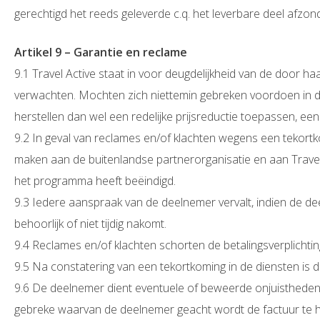
gerechtigd het reeds geleverde c.q. het leverbare deel afzon
Artikel 9 – Garantie en reclame
9.1 Travel Active staat in voor deugdelijkheid van de door
verwachten. Mochten zich niettemin gebreken voordoen in de
herstellen dan wel een redelijke prijsreductie toepassen, een
9.2 In geval van reclames en/of klachten wegens een tekortkomi
maken aan de buitenlandse partnerorganisatie en aan Trave
het programma heeft beëindigd.
9.3 Iedere aanspraak van de deelnemer vervalt, indien de de
behoorlijk of niet tijdig nakomt.
9.4 Reclames en/of klachten schorten de betalingsverplichti
9.5 Na constatering van een tekortkoming in de diensten is
9.6 De deelnemer dient eventuele of beweerde onjuistheden in
gebreke waarvan de deelnemer geacht wordt de factuur te