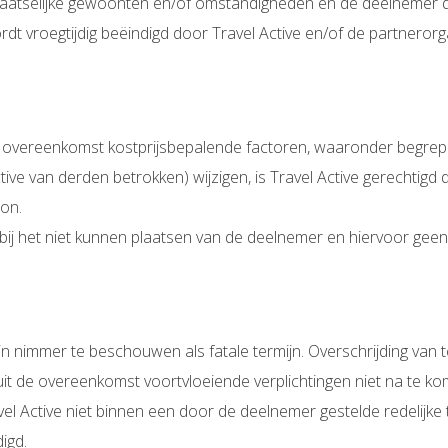
plaatselijke gewoonten en/of omstandigheden en de deelnemer de
t vroegtijdig beëindigd door Travel Active en/of de partnerorga
overeenkomst kostprijsbepalende factoren, waaronder begrepen b
ctive van derden betrokken) wijzigen, is Travel Active gerechtig
oon.
 bij het niet kunnen plaatsen van de deelnemer en hiervoor ge
n nimmer te beschouwen als fatale termijn. Overschrijding van te
uit de overeenkomst voortvloeiende verplichtingen niet na te k
l Active niet binnen een door de deelnemer gestelde redelijke 
igd.