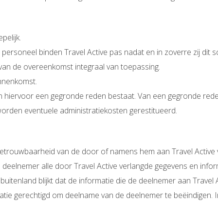
pelijk.
soneel binden Travel Active pas nadat en in zoverre zij dit schr
van de overeenkomst integraal van toepassing.
innenkomst.
ien hiervoor een gegronde reden bestaat. Van een gegronde rede
orden eventuele administratiekosten gerestitueerd.
 betrouwbaarheid van de door of namens hem aan Travel Active v
 deelnemer alle door Travel Active verlangde gegevens en inform
 buitenland blijkt dat de informatie die de deelnemer aan Travel A
satie gerechtigd om deelname van de deelnemer te beëindigen. 