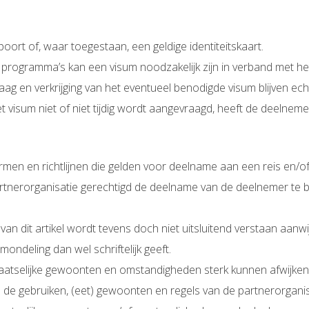
poort of, waar toegestaan, een geldige identiteitskaart.
programma’s kan een visum noodzakelijk zijn in verband met het
aag en verkrijging van het eventueel benodigde visum blijven ec
et visum niet of niet tijdig wordt aangevraagd, heeft de deelne
ormen en richtlijnen die gelden voor deelname aan een reis en/o
 partnerorganisatie gerechtigd de deelname van de deelnemer te 
 van dit artikel wordt tevens doch niet uitsluitend verstaan aanw
ondeling dan wel schriftelijk geeft.
aatselijke gewoonten en omstandigheden sterk kunnen afwijken 
de gebruiken, (eet) gewoonten en regels van de partnerorganisat