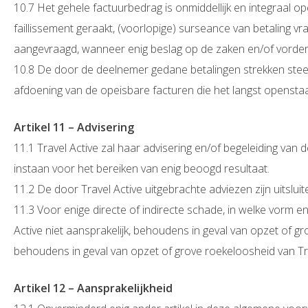
10.7 Het gehele factuurbedrag is onmiddellijk en integraal o
faillissement geraakt, (voorlopige) surseance van betaling v
aangevraagd, wanneer enig beslag op de zaken en/of vorder
10.8 De door de deelnemer gedane betalingen strekken steeds
afdoening van de opeisbare facturen die het langst openstaan
Artikel 11 – Advisering
11.1 Travel Active zal haar advisering en/of begeleiding va
instaan voor het bereiken van enig beoogd resultaat.
11.2 De door Travel Active uitgebrachte adviezen zijn uits
11.3 Voor enige directe of indirecte schade, in welke vorm en 
Active niet aansprakelijk, behoudens in geval van opzet of g
behoudens in geval van opzet of grove roekeloosheid van Tra
Artikel 12 – Aansprakelijkheid