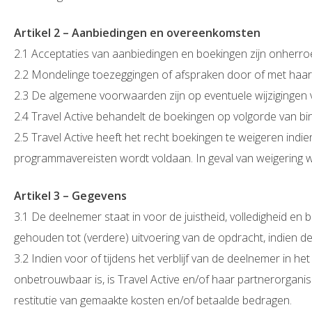
Artikel 2 – Aanbiedingen en overeenkomsten
2.1 Acceptaties van aanbiedingen en boekingen zijn onherroe
2.2 Mondelinge toezeggingen of afspraken door of met haar per
2.3 De algemene voorwaarden zijn op eventuele wijzigingen 
2.4 Travel Active behandelt de boekingen op volgorde van b
2.5 Travel Active heeft het recht boekingen te weigeren ind
programmavereisten wordt voldaan. In geval van weigering w
Artikel 3 – Gegevens
3.1 De deelnemer staat in voor de juistheid, volledigheid en
gehouden tot (verdere) uitvoering van de opdracht, indien de
3.2 Indien voor of tijdens het verblijf van de deelnemer in het
onbetrouwbaar is, is Travel Active en/of haar partnerorgani
restitutie van gemaakte kosten en/of betaalde bedragen.