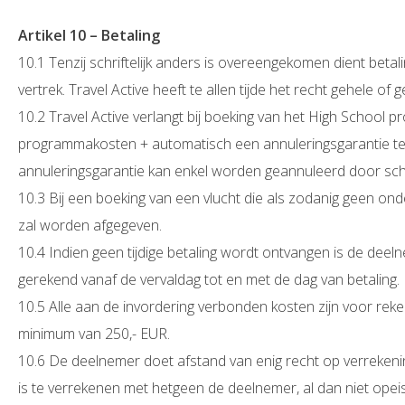
Artikel 10 – Betaling
10.1 Tenzij schriftelijk anders is overeengekomen dient betal
vertrek. Travel Active heeft te allen tijde het recht gehele of
10.2 Travel Active verlangt bij boeking van het High School p
programmakosten + automatisch een annuleringsgarantie ter 
annuleringsgarantie kan enkel worden geannuleerd door schri
10.3 Bij een boeking van een vlucht die als zodanig geen ond
zal worden afgegeven.
10.4 Indien geen tijdige betaling wordt ontvangen is de dee
gerekend vanaf de vervaldag tot en met de dag van betaling.
10.5 Alle aan de invordering verbonden kosten zijn voor re
minimum van 250,- EUR.
10.6 De deelnemer doet afstand van enig recht op verrekenin
is te verrekenen met hetgeen de deelnemer, al dan niet opeis