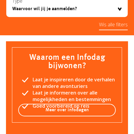
Type
Wis alle filters
Waarom een Infodag
bijwonen?
Laat je inspireren door de verhalen
van andere avonturiers
Laat je informeren over alle
mogelijkheden en bestemmingen
Goed voorbereid op reis
Meer over infodagen