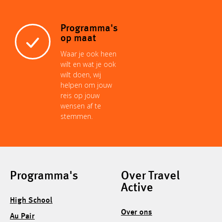
Programma's
op maat
Waar je ook heen
wilt en wat je ook
wilt doen, wij
helpen om jouw
reis op jouw
wensen af te
stemmen.
Programma's
Over Travel
Active
High School
Over ons
Au Pair