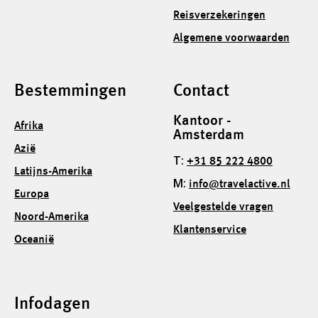
Reisverzekeringen
Algemene voorwaarden
Bestemmingen
Contact
Kantoor -
Afrika
Amsterdam
Azië
T:
+31 85 222 4800
Latijns-Amerika
M:
info@travelactive.nl
Europa
Veelgestelde vragen
Noord-Amerika
Klantenservice
Oceanië
Infodagen