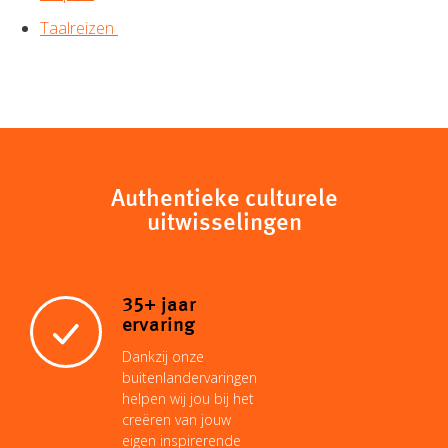
Taalreizen
Authentieke culturele
uitwisselingen
35+ jaar
ervaring
Dankzij onze
buitenlandervaringen
helpen wij jou bij het
creëren van jouw
eigen inspirerende