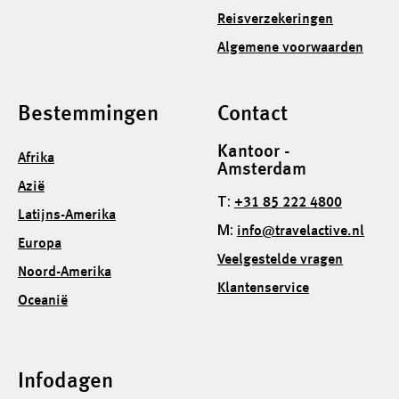
Reisverzekeringen
Algemene voorwaarden
Bestemmingen
Contact
Kantoor -
Afrika
Amsterdam
Azië
T:
+31 85 222 4800
Latijns-Amerika
M:
info@travelactive.nl
Europa
Veelgestelde vragen
Noord-Amerika
Klantenservice
Oceanië
Infodagen