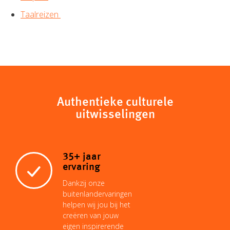
Taalreizen
Authentieke culturele
uitwisselingen
35+ jaar
ervaring
Dankzij onze
buitenlandervaringen
helpen wij jou bij het
creëren van jouw
eigen inspirerende