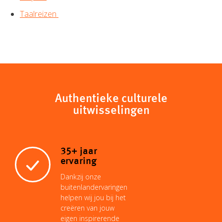
Taalreizen
Authentieke culturele
uitwisselingen
35+ jaar
ervaring
Dankzij onze
buitenlandervaringen
helpen wij jou bij het
creëren van jouw
eigen inspirerende