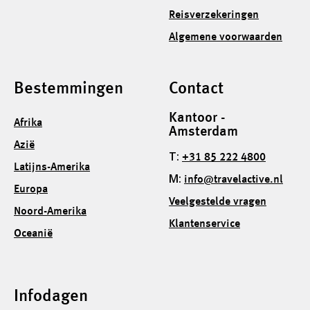
Reisverzekeringen
Algemene voorwaarden
Bestemmingen
Contact
Kantoor -
Afrika
Amsterdam
Azië
T:
+31 85 222 4800
Latijns-Amerika
M:
info@travelactive.nl
Europa
Veelgestelde vragen
Noord-Amerika
Klantenservice
Oceanië
Infodagen