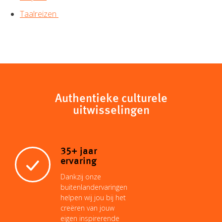
Taalreizen
Authentieke culturele
uitwisselingen
35+ jaar
ervaring
Dankzij onze
buitenlandervaringen
helpen wij jou bij het
creëren van jouw
eigen inspirerende