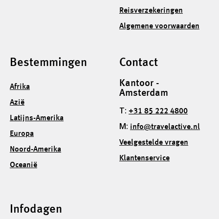
Reisverzekeringen
Algemene voorwaarden
Bestemmingen
Contact
Kantoor -
Afrika
Amsterdam
Azië
T:
+31 85 222 4800
Latijns-Amerika
M:
info@travelactive.nl
Europa
Veelgestelde vragen
Noord-Amerika
Klantenservice
Oceanië
Infodagen