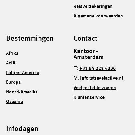
Reisverzekeringen
Algemene voorwaarden
Bestemmingen
Contact
Kantoor -
Afrika
Amsterdam
Azië
T:
+31 85 222 4800
Latijns-Amerika
M:
info@travelactive.nl
Europa
Veelgestelde vragen
Noord-Amerika
Klantenservice
Oceanië
Infodagen