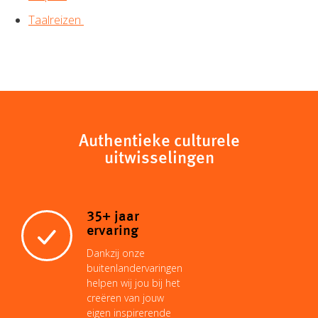
Taalreizen
Authentieke culturele
uitwisselingen
35+ jaar
ervaring
Dankzij onze
buitenlandervaringen
helpen wij jou bij het
creëren van jouw
eigen inspirerende