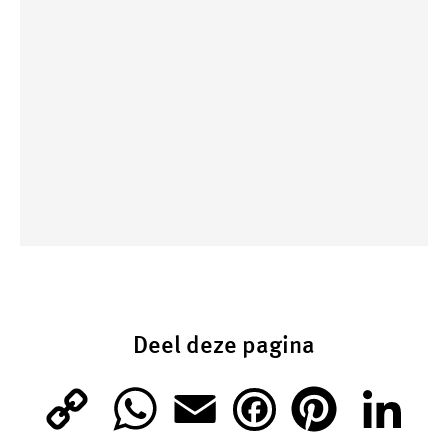
Deel deze pagina
C
W
E
P
L
F