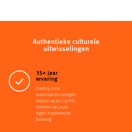
o
h
m
i
i
a
p
a
a
n
n
c
y
t
i
t
k
Authentieke culturele
e
uitwisselingen
L
s
l
e
e
b
35+ jaar
i
A
r
d
o
ervaring
Dankzij onze
n
p
e
I
buitenlandervaringen
o
helpen wij jou bij het
creëren van jouw
k
p
s
n
eigen inspirerende
k
beleving.
t