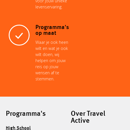
voor jouw unieke
levenservaring.
Programma's
op maat
Waar je ook heen
wilt en wat je ook
wilt doen, wij
helpen om jouw
reis op jouw
wensen af te
stemmen.
Programma's
Over Travel
Active
High School