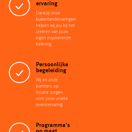
ervaring
n
p
e
I
o
Dankzij onze
buitenlandervaringen
helpen wij jou bij het
k
p
s
n
k
creëren van jouw
eigen inspirerende
beleving.
t
Persoonlijke
begeleiding
Wij en onze
partners op
locatie zorgen
voor jouw unieke
levenservaring.
Programma's
op maat