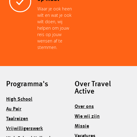
Waar je ook heen
wilt en wat je ook
wilt doen, wij
helpen om jouw
reis op jouw
wensen af te
stemmen.
Programma's
Over Travel
Active
High School
Over ons
Au Pair
Wie wij zijn
Taalreizen
Missie
Vrijwilligerswerk
Vacatures