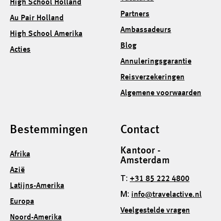
High School Holland
Partners
Au Pair Holland
Ambassadeurs
High School Amerika
Blog
Acties
Annuleringsgarantie
Reisverzekeringen
Algemene voorwaarden
Bestemmingen
Contact
Kantoor -
Afrika
Amsterdam
Azië
T:
+31 85 222 4800
Latijns-Amerika
M:
info@travelactive.nl
Europa
Veelgestelde vragen
Noord-Amerika