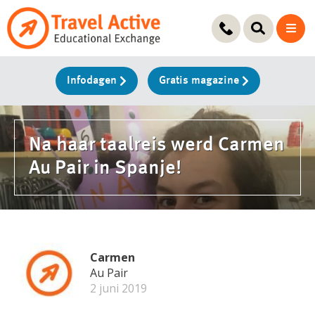
Ga
naar
de
inhoud
Infodagen
Gratis magazine
Na haar taalreis werd Carmen
Au Pair in Spanje!
Carmen
Au Pair
2 juni 2019