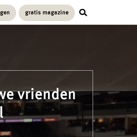
agen
gratis magazine
we vrienden
l