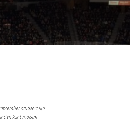
september studeert Ilja
rienden kunt maken!