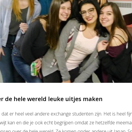
r de hele wereld leuke uitjes maken
 dat er heel veel andere exchange studenten zijn. Het is heel 
kwijt kan en die je ook echt begrijpen omdat ze hetzelfde meema
en over de hele wereld. Ze komen onder andere uit Japan, Spanj