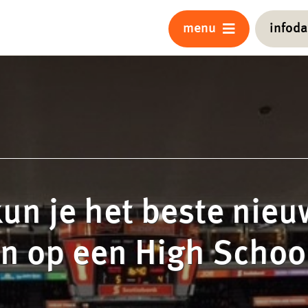
menu
infod
un je het beste nieu
n op een High Schoo