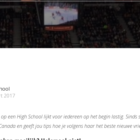
hool
t 2017
 een High School lijkt voor iedereen op het begin lastig. Sinds 
Canada en geeft jou tips hoe je volgens haar het beste nieuwe v