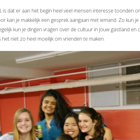
, is dat er aan het begin heel veel mensen interesse toonden omd
or kan je makkelijk een gesprek aangaan met iemand. Zo kun je
Tegelijk kun je dingen vragen over de cultuur in jouw gastland en 
s het niet zo heel moeilijk om vrienden te maken.