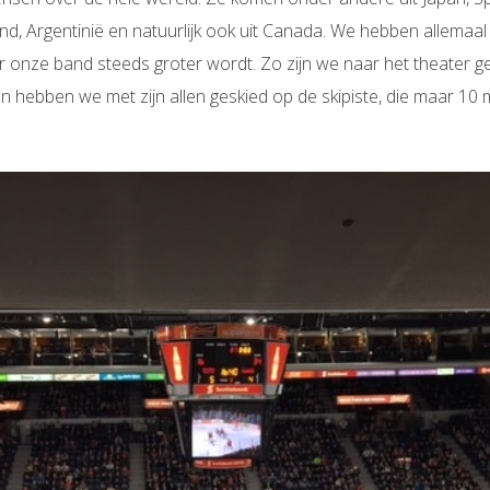
and, Argentinië en natuurlijk ook uit Canada. We hebben allemaal
r onze band steeds groter wordt. Zo zijn we naar het theater 
 hebben we met zijn allen geskied op de skipiste, die maar 10