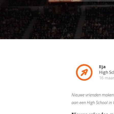
Ilja
High Sc
16 maar
Nieuwe vrienden maken op
aan een High School in 