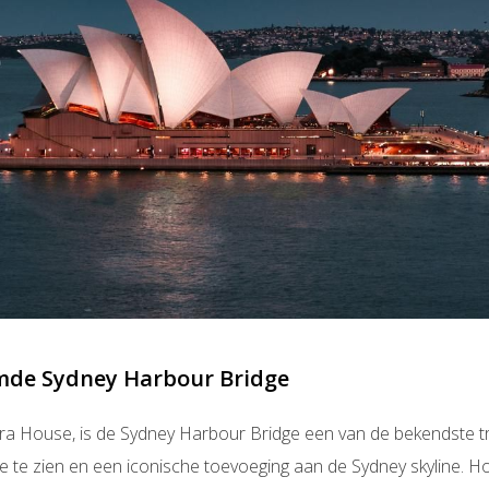
mde Sydney Harbour Bridge
ra House, is de Sydney Harbour Bridge een van de bekendste tre
re te zien en een iconische toevoeging aan de Sydney skyline. H