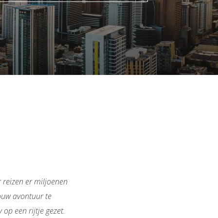
 reizen er miljoenen
ouw avontuur te
op een rijtje gezet.