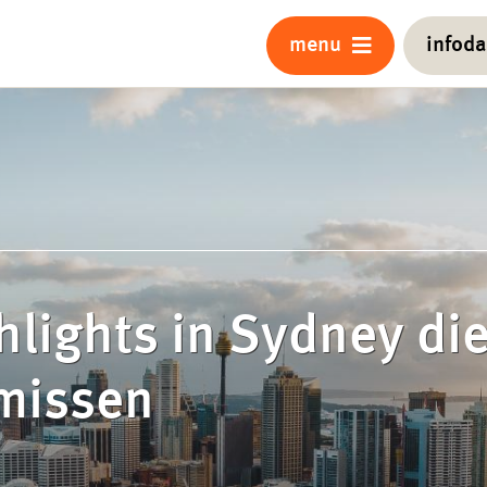
menu
infod
hlights in Sydney die
missen