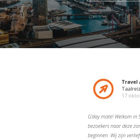
Travel 
Taalrei
17 okto
G’day mate! Welkom in S
bezoekers naar deze zon
beginnen. Wij zijn verli