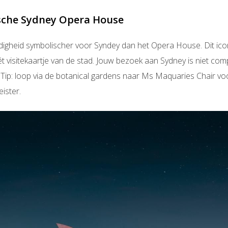
ische Sydney Opera House
digheid symbolischer voor Syndey dan het Opera House. Dit ic
ét visitekaartje van de stad. Jouw bezoek aan Sydney is niet co
ip: loop via de botanical gardens naar Ms Maquaries Chair voor
eister.