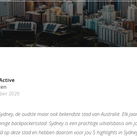
Active
zen
ber 2020
ydney, de oudste maar ook bekendste stad van Australië. Elk jaar
nige backpackersstad. Sydney is een prachtige uitvalsbasis om j
efd op deze stad en hebben daarom voor jou 5 highlights in Sydney 