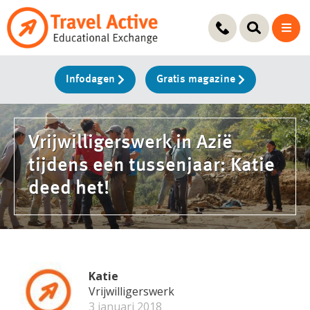
Ga
naar
de
inhoud
Infodagen
Gratis magazine
Vrijwilligerswerk in Azië
tijdens een tussenjaar: Katie
deed het!
Katie
Vrijwilligerswerk
3 januari 2018