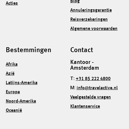
Blog
Acties
Annuleringsgarantie
Reisverzekeringen
Algemene voorwaarden
Bestemmingen
Contact
Kantoor -
Afrika
Amsterdam
Azië
T:
+31 85 222 4800
Latijns-Amerika
M:
info@travelactive.nl
Europa
Veelgestelde vragen
Noord-Amerika
Klantenservice
Oceanië