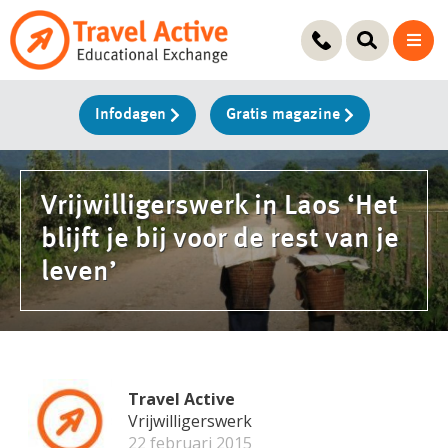
Ga
naar
de
inhoud
Infodagen
Gratis magazine
Vrijwilligerswerk in Laos ‘Het
blijft je bij voor de rest van je
leven’
Travel Active
Vrijwilligerswerk
22 februari 2015