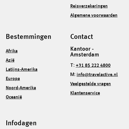
Reisverzekeringen
Algemene voorwaarden
Bestemmingen
Contact
Kantoor -
Afrika
Amsterdam
Azië
T:
+31 85 222 4800
Latijns-Amerika
M:
info@travelactive.nl
Europa
Veelgestelde vragen
Noord-Amerika
Klantenservice
Oceanië
Infodagen