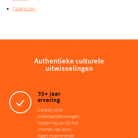
Taalreizen
Authentieke culturele
uitwisselingen
35+ jaar
ervaring
Dankzij onze
buitenlandervaringen
helpen wij jou bij het
creëren van jouw
eigen inspirerende