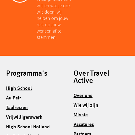
wilt en wat je ook
wilt doen, wij
helpen om jouw
reis op jouw
wensen af te
stemmen.
Programma's
Over Travel
Active
High School
Over ons
Au Pair
Wie wij zijn
Taalreizen
Missie
Vrijwilligerswerk
Vacatures
High School Holland
Partners