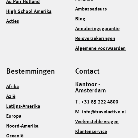
Au Pair Holland
Ambassadeurs
High School Amerika
Blog
Acties
Annuleringsgarantie
Reisverzekeringen
Algemene voorwaarden
Bestemmingen
Contact
Kantoor -
Afrika
Amsterdam
Azië
T:
+31 85 222 4800
Latijns-Amerika
M:
info@travelactive.nl
Europa
Veelgestelde vragen
Noord-Amerika
Klantenservice
Oceanië