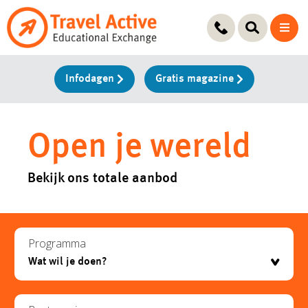
Ga
naar
de
inhoud
Infodagen
Gratis magazine
Open je wereld
Bekijk ons totale aanbod
Programma
testje