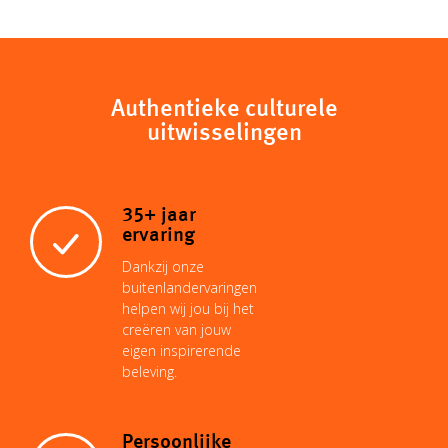
p
a
a
n
n
c
y
t
i
t
k
Authentieke culturele
e
uitwisselingen
L
s
l
e
e
b
35+ jaar
i
A
r
d
o
ervaring
Dankzij onze
n
p
e
I
buitenlandervaringen
o
helpen wij jou bij het
creëren van jouw
k
p
s
n
eigen inspirerende
k
beleving.
t
Persoonlijke