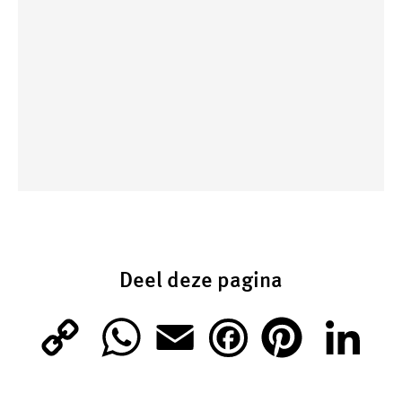
Deel deze pagina
C
W
E
P
L
F
o
h
m
i
i
a