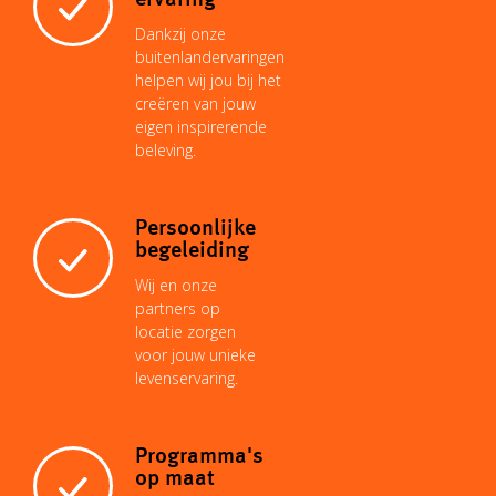
o
ervaring
Dankzij onze
n
p
e
I
buitenlandervaringen
o
helpen wij jou bij het
creëren van jouw
k
p
s
n
eigen inspirerende
k
beleving.
t
Persoonlijke
begeleiding
Wij en onze
partners op
locatie zorgen
voor jouw unieke
levenservaring.
Programma's
op maat