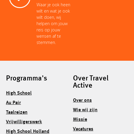
Waar je ook heen
wilt en wat je ook
wilt doen, wij
helpen om jouw
reis op jouw
wensen af te
stemmen.
Programma's
Over Travel
Active
High School
Over ons
Au Pair
Wie wij zijn
Taalreizen
Missie
Vrijwilligerswerk
Vacatures
High School Holland