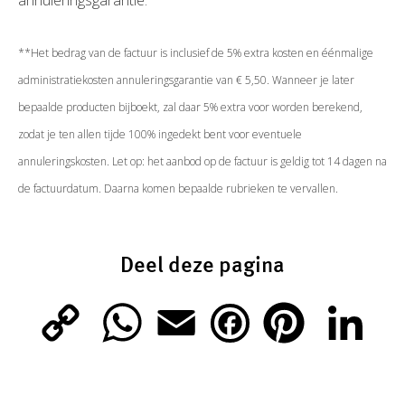
annuleringsgarantie.
**Het bedrag van de factuur is inclusief de 5% extra kosten en éénmalige
administratiekosten annuleringsgarantie van € 5,50. Wanneer je later
bepaalde producten bijboekt, zal daar 5% extra voor worden berekend,
zodat je ten allen tijde 100% ingedekt bent voor eventuele
annuleringskosten. Let op: het aanbod op de factuur is geldig tot 14 dagen na
de factuurdatum. Daarna komen bepaalde rubrieken te vervallen.
Deel deze pagina
C
W
E
P
L
F
o
h
m
i
i
a