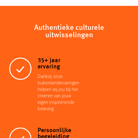
p
a
a
n
n
c
y
t
i
t
k
Authentieke culturele
e
uitwisselingen
L
s
l
e
e
b
35+ jaar
i
A
r
d
o
ervaring
Dankzij onze
n
p
e
I
buitenlandervaringen
o
helpen wij jou bij het
creëren van jouw
k
p
s
n
eigen inspirerende
k
beleving.
t
Persoonlijke
begeleiding