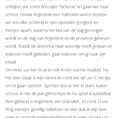
ontbijten we zoete broodjes 'facturas' en gaan we naar
school. Omdat Argentinië een Katholiek land is moeten
we ons elke ochtend in rijen opstellen (jongens en
meisjes apart), waarna het lied van de vlag gezongen
wordt en de vlag van Argentinië en de provincie gehesen
wordt. Nadat de directrice haar woordje heeft gedaan en
iedereen heeft gebeden, gaat iedereen terug naar zijn
lokaal.
Om twee uur ben ik uit en eet ik een warme maaltijd. Na
het eten slaap ik mijn siësta en rond vier vijf uur is het tijd
om te gaan sporten. Sporten doe je hier in clubs buiten
school, ik heb dit jaar gehockeyd en nu speel ik basketbal.
Eten gebeurt in Argentinië een stuk later, zo rond 21uur.
Nog eventjes gezellig nakletsen en dan duik ik mijn bed
weer in, want de volgende dag moet ik weer om zes uur