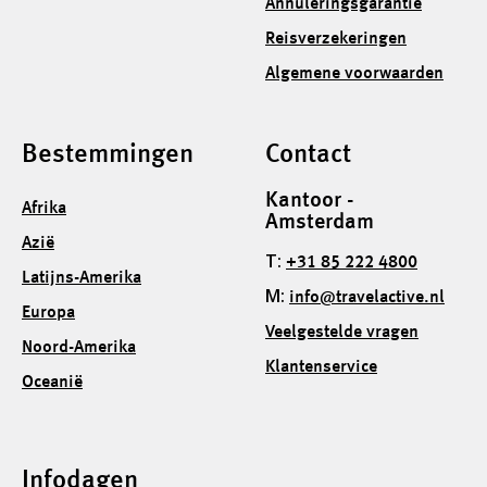
Annuleringsgarantie
Reisverzekeringen
Algemene voorwaarden
Bestemmingen
Contact
Kantoor -
Afrika
Amsterdam
Azië
T:
+31 85 222 4800
Latijns-Amerika
M:
info@travelactive.nl
Europa
Veelgestelde vragen
Noord-Amerika
Klantenservice
Oceanië
Infodagen