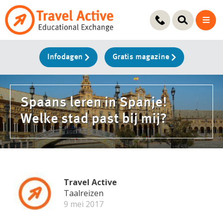
Ga
naar
de
inhoud
Infodagen
Gratis magazine
Spaans leren in Spanje!
Welke stad past bij mij?
Travel Active
Taalreizen
9 mei 2017