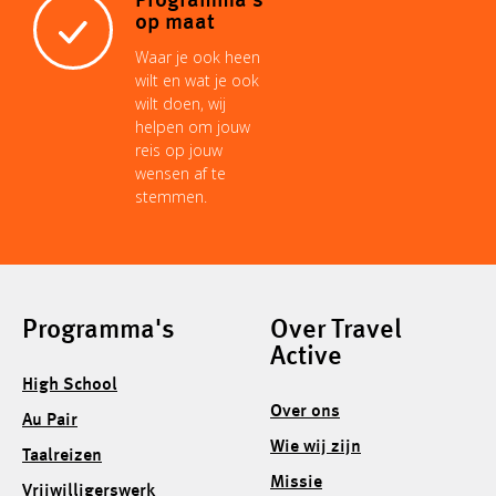
Programma's
op maat
Waar je ook heen
wilt en wat je ook
wilt doen, wij
helpen om jouw
reis op jouw
wensen af te
stemmen.
Programma's
Over Travel
Active
High School
Over ons
Au Pair
Wie wij zijn
Taalreizen
Missie
Vrijwilligerswerk