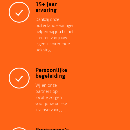
o
35+ jaar
ervaring
n
p
e
I
o
Dankzij onze
buitenlandervaringen
helpen wij jou bij het
k
p
s
n
k
creëren van jouw
eigen inspirerende
beleving.
t
Persoonlijke
begeleiding
Wij en onze
partners op
locatie zorgen
voor jouw unieke
levenservaring.