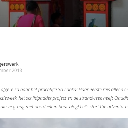
a
igerswerk
ember 2018
er afgereisd naar het prachtige Sri Lanka! Haar eerste reis alleen 
ctieweek, het schildpaddenproject en de strandweek heeft Claudia 
e ze graag met ons deelt in haar blog! Let’s start the adventure