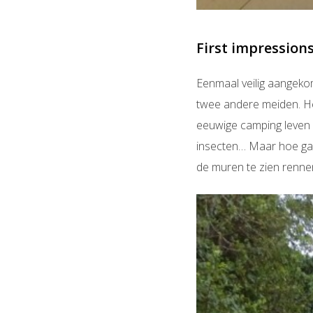
First impression
Eenmaal veilig aangekom
twee andere meiden. He
eeuwige camping leven (
insecten… Maar hoe gaaf
de muren te zien rennen 