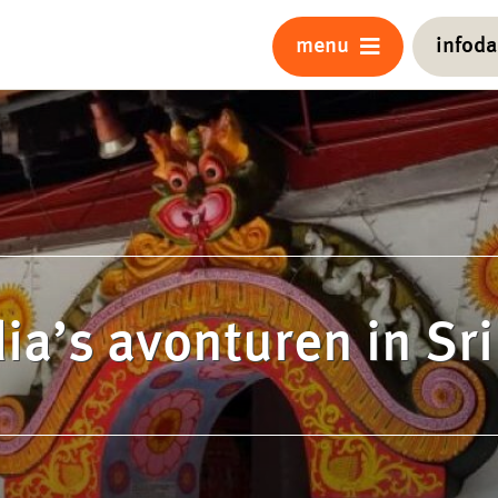
menu
infod
ia’s avonturen in Sri