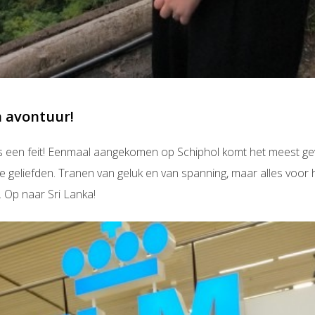
n avontuur!
n is een feit! Eenmaal aangekomen op Schiphol komt het meest g
je geliefden. Tranen van geluk en van spanning, maar alles voor
. Op naar Sri Lanka!