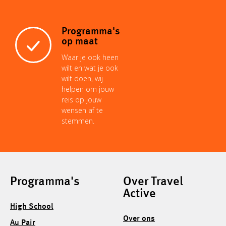
Programma's
op maat
Waar je ook heen
wilt en wat je ook
wilt doen, wij
helpen om jouw
reis op jouw
wensen af te
stemmen.
Programma's
Over Travel
Active
High School
Over ons
Au Pair