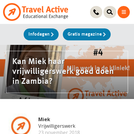
Ga
naar
de
inhoud
Infodagen
Gratis magazine
Kan Miek haar
vrijwilligerswerk goed doen
in Zambia?
Miek
Vrijwilligerswerk
23 november 2018