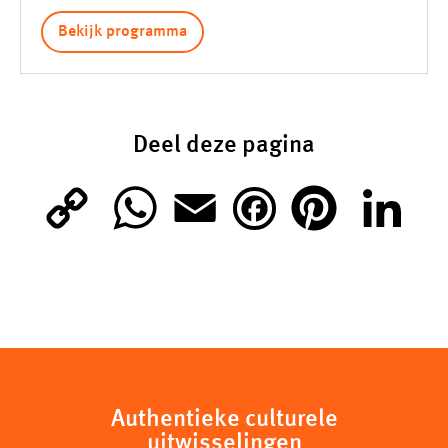
Bekijk programma
Deel deze pagina
C
W
E
P
L
F
o
h
m
i
i
a
p
a
a
n
n
c
y
t
i
t
k
e
Authentieke culturele
uitwisselingen