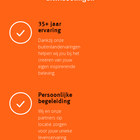
L
s
l
e
e
b
i
A
r
d
o
35+ jaar
ervaring
n
p
e
I
o
Dankzij onze
buitenlandervaringen
helpen wij jou bij het
k
p
s
n
k
creëren van jouw
eigen inspirerende
beleving.
t
Persoonlijke
begeleiding
Wij en onze
partners op
locatie zorgen
voor jouw unieke
levenservaring.