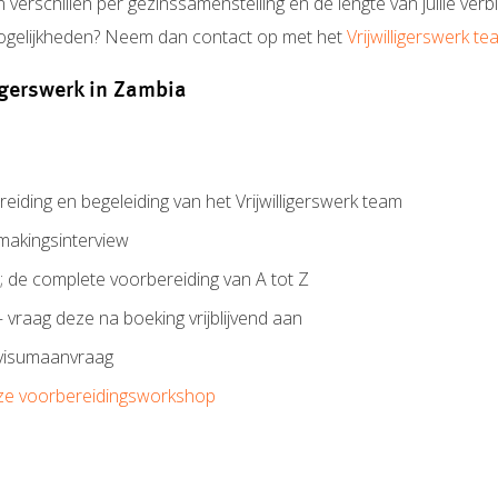
schillen per gezinssamenstelling en de lengte van jullie verblijf
mogelijkheden? Neem dan contact op met het
Vrijwilligerswerk t
ligerswerk in Zambia
iding en begeleiding van het Vrijwilligerswerk team
makingsinterview
de complete voorbereiding van A tot Z
 – vraag deze na boeking vrijblijvend aan
 visumaanvraag
ze voorbereidingsworkshop