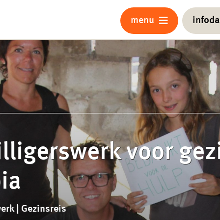
menu
infod
illigerswerk voor gez
ia
erk | Gezinsreis