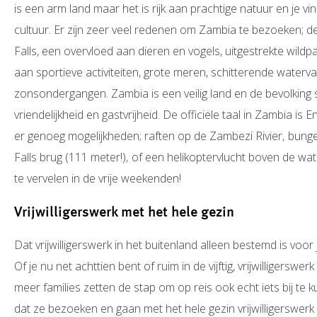
is een arm land maar het is rijk aan prachtige natuur en je vi
cultuur. Er zijn zeer veel redenen om Zambia te bezoeken;
Falls, een overvloed aan dieren en vogels, uitgestrekte wild
aan sportieve activiteiten, grote meren, schitterende waterv
zonsondergangen. Zambia is een veilig land en de bevolking
vriendelijkheid en gastvrijheid. De officiële taal in Zambia is 
er genoeg mogelijkheden; raften op de Zambezi Rivier‚ bung
Falls brug (111 meter!)‚ of een helikoptervlucht boven de wate
te vervelen in de vrije weekenden!
Vrijwilligerswerk met het hele gezin
Dat vrijwilligerswerk in het buitenland alleen bestemd is voo
Of je nu net achttien bent of ruim in de vijftig, vrijwilligerswe
meer families zetten de stap om op reis ook echt iets bij te
dat ze bezoeken en gaan met het hele gezin vrijwilligerswerk 