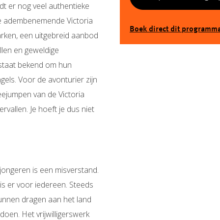
ndt er nog veel authentieke
 de adembenemende Victoria
Boek direct dit programm
parken, een uitgebreid aanbod
allen en geweldige
 staat bekend om hun
Engels. Voor de avonturier zijn
eejumpen van de Victoria
rvallen. Je hoeft je dus niet
r jongeren is een misverstand.
rk is er voor iedereen. Steeds
 kunnen dragen aan het land
doen. Het vrijwilligerswerk