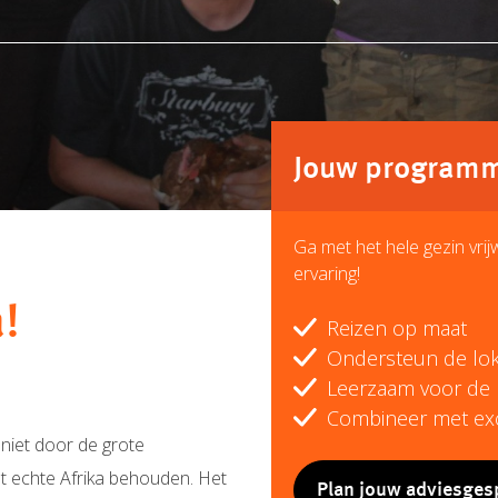
Jouw programma
Ga met het hele gezin vri
ervaring!
!
Reizen op maat
Ondersteun de lok
Leerzaam voor de 
Combineer met ex
niet door de grote
t echte Afrika behouden. Het
Plan jouw adviesges