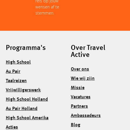
reis op jouw
wensen af te
stemmen.
Programma's
Over Travel
Active
High School
Over ons
Au Pair
Wie wij zijn
Taalreizen
Missie
Vrijwilligerswerk
Vacatures
High School Holland
Partners
Au Pair Holland
Ambassadeurs
High School Amerika
Blog
Acties