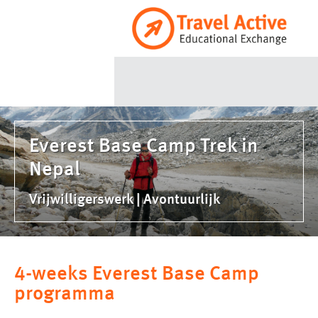
Ga
naar
de
inhoud
Everest Base Camp Trek in
Nepal
Vrijwilligerswerk | Avontuurlijk
4-weeks Everest Base Camp
programma