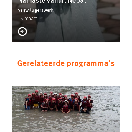
Namasté vanuit Nepal
Vrijwilligerswerk
19 maart
Gerelateerde programma’s