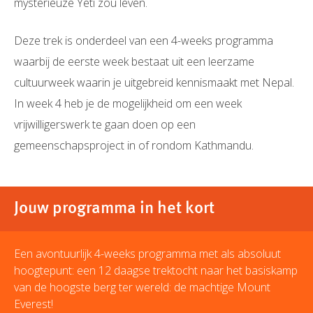
mysterieuze Yeti zou leven.
Deze trek is onderdeel van een 4-weeks programma
waarbij de eerste week bestaat uit een leerzame
cultuurweek waarin je uitgebreid kennismaakt met Nepal.
In week 4 heb je de mogelijkheid om een week
vrijwilligerswerk te gaan doen op een
gemeenschapsproject in of rondom Kathmandu.
Jouw programma in het kort
Een avontuurlijk 4-weeks programma met als absoluut
hoogtepunt: een 12 daagse trektocht naar het basiskamp
van de hoogste berg ter wereld: de machtige Mount
Everest!