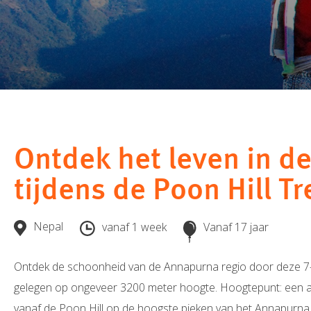
Ontdek het leven in d
tijdens de Poon Hill Tr
Nepal
vanaf 1 week
Vanaf 17 jaar
Ontdek de schoonheid van de Annapurna regio door deze 7-d
gelegen op ongeveer 3200 meter hoogte. Hoogtepunt: een 
vanaf de Poon Hill op de hoogste pieken van het Annapurna