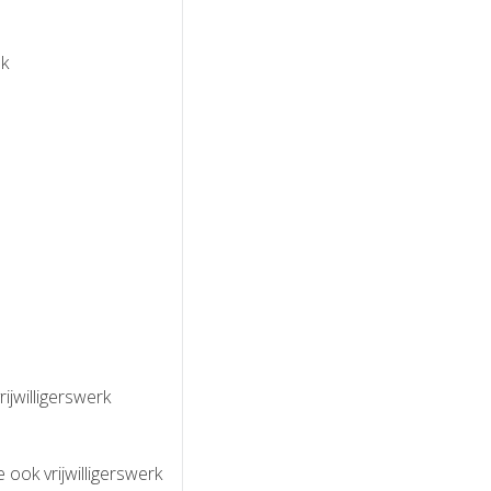
ek
ijwilligerswerk
 ook vrijwilligerswerk