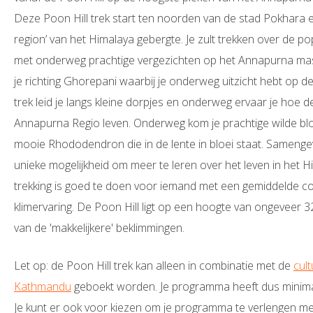
Deze Poon Hill trek start ten noorden van de stad Pokhara en
region’ van het Himalaya gebergte. Je zult trekken over de p
met onderweg prachtige vergezichten op het Annapurna mass
je richting Ghorepani waarbij je onderweg uitzicht hebt op de
trek leid je langs kleine dorpjes en onderweg ervaar je hoe 
Annapurna Regio leven. Onderweg kom je prachtige wilde 
mooie Rhododendron die in de lente in bloei staat. Samengev
unieke mogelijkheid om meer te leren over het leven in het 
trekking is goed te doen voor iemand met een gemiddelde co
klimervaring. De Poon Hill ligt op een hoogte van ongeveer 
van de 'makkelijkere' beklimmingen.
Let op: de Poon Hill trek kan alleen in combinatie met de
cul
Kathmandu
geboekt worden. Je programma heeft dus minimal
Je kunt er ook voor kiezen om je programma te verlengen m