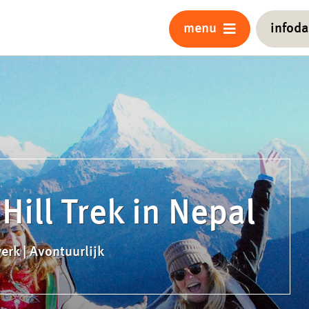
menu
infod
Hill Trek in Nepal
erk | Avontuurlijk