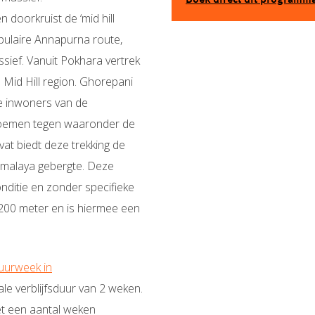
Boek direct dit programm
 doorkruist de ‘mid hill
opulaire Annapurna route,
ief. Vanuit Pokhara vertrek
 Mid Hill region. Ghorepani
de inwoners van de
bloemen tegen waaronder de
at biedt deze trekking de
Himalaya gebergte. Deze
nditie en zonder specifieke
3200 meter en is hiermee een
tuurweek in
e verblijfsduur van 2 weken.
et een aantal weken