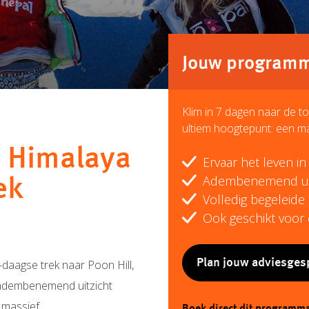
Jouw programma
Klim in 7 dagen naar de t
ultiem hoogtepunt: een ma
e Himalaya
Ervaar het leven i
Adembenemend uitz
ek
Volledig begeleide
Ook geschikt voor
Plan jouw adviesges
aagse trek naar Poon Hill,
adembenemend uitzicht
 massief.