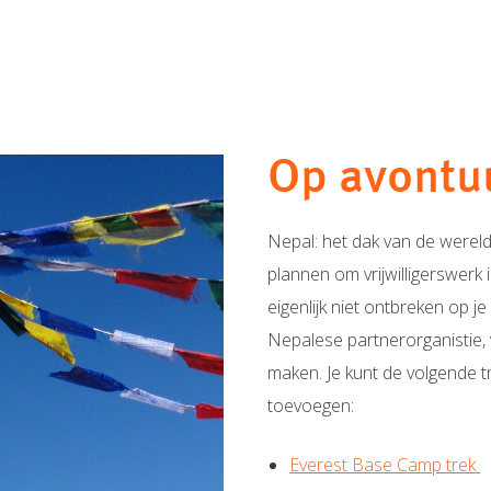
Op avontuu
Nepal: het dak van de wereld
plannen om vrijwilligerswerk
eigenlijk niet ontbreken op je
Nepalese partnerorganistie, 
maken. Je kunt de volgende t
toevoegen:
Everest Base Camp trek