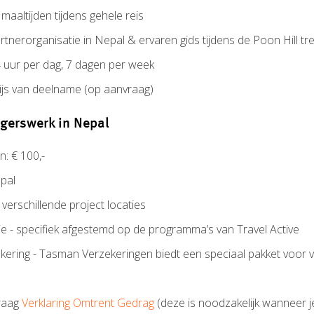
aaltijden tijdens gehele reis
rtnerorganisatie in Nepal & ervaren gids tijdens de Poon Hill tr
uur per dag, 7 dagen per week
wijs van deelname (op aanvraag)
ligerswerk in Nepal
n: € 100,-
epal
verschillende project locaties
e - specifiek afgestemd op de programma’s van Travel Active
kering - Tasman Verzekeringen biedt een speciaal pakket voor vr
raag
Verklaring Omtrent Gedrag
(deze is noodzakelijk wanneer je