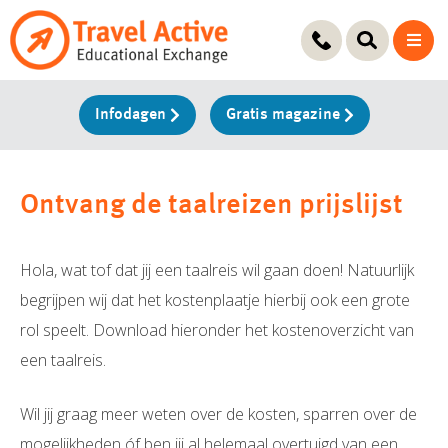
Ga
naar
de
inhoud
Infodagen
Gratis magazine
Ontvang de taalreizen prijslijst
Hola, wat tof dat jij een taalreis wil gaan doen! Natuurlijk
begrijpen wij dat het kostenplaatje hierbij ook een grote
rol speelt. Download hieronder het kostenoverzicht van
een taalreis.
Wil jij graag meer weten over de kosten, sparren over de
mogelijkheden óf ben jij al helemaal overtuigd van een