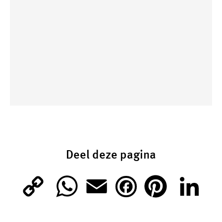
Deel deze pagina
C
W
E
P
L
F
o
h
m
i
i
a