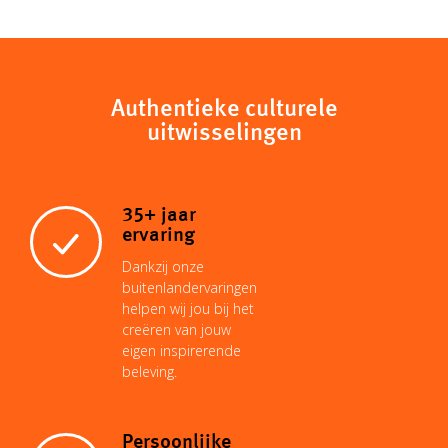
p
a
a
n
n
c
y
t
i
t
k
Authentieke culturele
e
uitwisselingen
L
s
l
e
e
b
35+ jaar
i
A
r
d
o
ervaring
Dankzij onze
n
p
e
I
buitenlandervaringen
o
helpen wij jou bij het
creëren van jouw
k
p
s
n
eigen inspirerende
k
beleving.
t
Persoonlijke