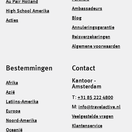
Au Pair Holland
Ambassadeurs
High School Amerika
Blog
Acties
Annuleringsgarantie
Reisverzekeringen
Algemene voorwaarden
Bestemmingen
Contact
Kantoor -
Afrika
Amsterdam
Azië
T:
+31 85 222 4800
Latijns-Amerika
M:
info@travelactive.nl
Europa
Veelgestelde vragen
Noord-Amerika
Klantenservice
Oceanië