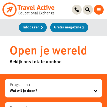
Ga
naar
de
inhoud
Infodagen
Gratis magazine
Open je wereld
Bekijk ons totale aanbod
Programma
testje