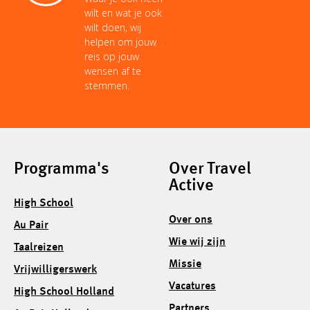
wilt en wat je ook
wilt doen, wij
helpen om jouw
reis op jouw
wensen af te
stemmen.
Programma's
Over Travel
Active
High School
Over ons
Au Pair
Wie wij zijn
Taalreizen
Missie
Vrijwilligerswerk
Vacatures
High School Holland
Partners